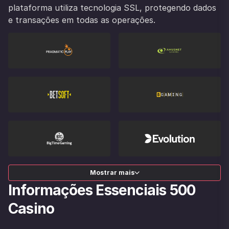
plataforma utiliza tecnologia SSL, protegendo dados
e transações em todas as operações.
Mostrar mais
Informações Essenciais 500
Casino