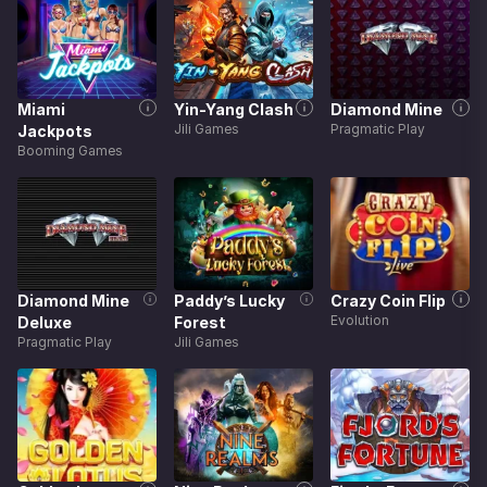
Miami
Yin-Yang Clash
Diamond Mine
Jili Games
Pragmatic Play
Jackpots
Booming Games
Diamond Mine
Paddy’s Lucky
Crazy Coin Flip
Evolution
Deluxe
Forest
Pragmatic Play
Jili Games