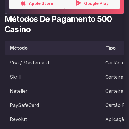
Apple Store
Google Play
Métodos De Pagamento 500
Casino
Método
Tipo
Visa / Mastercard
Cartão de 
Skrill
Carteira E
Neteller
Carteira E
PaySafeCard
Cartão Pr
Revolut
Aplicação