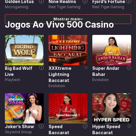
Golden Lotus
Nine Realms
Fjord’s Fortune
Microgaming
Red Tiger Gaming
Red Tiger Gaming
Mostrar mais
Jogos Ao Vivo 500 Casino
Big Bad Wolf
XXXtreme
Super Andar
Live
Lightning
Bahar
Playtech
Evolution
Baccarat
Evolution
Joker’s Show
Speed
Hyper Speed
Skywind Group
Baccarat
Baccarat