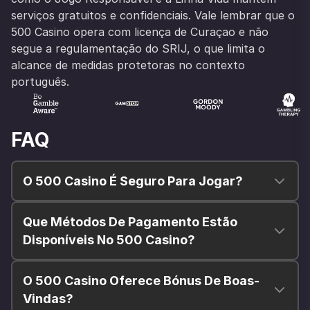
serviços gratuitos e confidenciais. Vale lembrar que o
500 Casino opera com licença de Curaçao e não
segue a regulamentação do SRIJ, o que limita o
alcance de medidas protetoras no contexto
português.
FAQ
O 500 Casino É Seguro Para Jogar?
Que Métodos De Pagamento Estão
Disponíveis No 500 Casino?
O 500 Casino Oferece Bónus De Boas-
Vindas?