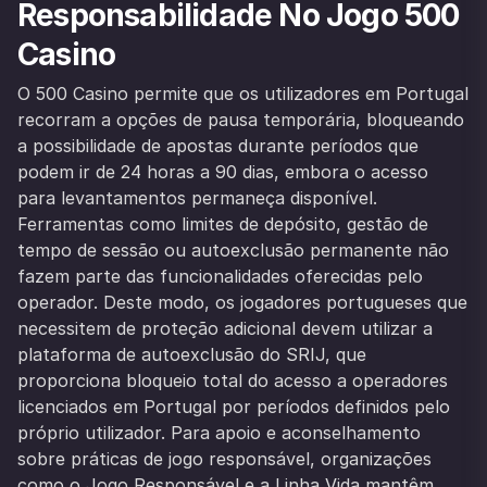
Responsabilidade No Jogo 500
Casino
O 500 Casino permite que os utilizadores em Portugal
recorram a opções de pausa temporária, bloqueando
a possibilidade de apostas durante períodos que
podem ir de 24 horas a 90 dias, embora o acesso
para levantamentos permaneça disponível.
Ferramentas como limites de depósito, gestão de
tempo de sessão ou autoexclusão permanente não
fazem parte das funcionalidades oferecidas pelo
operador. Deste modo, os jogadores portugueses que
necessitem de proteção adicional devem utilizar a
plataforma de autoexclusão do SRIJ, que
proporciona bloqueio total do acesso a operadores
licenciados em Portugal por períodos definidos pelo
próprio utilizador. Para apoio e aconselhamento
sobre práticas de jogo responsável, organizações
como o Jogo Responsável e a Linha Vida mantêm