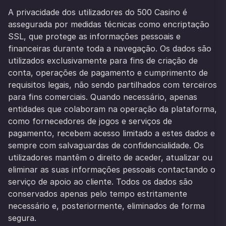
A privacidade dos utilizadores do 500 Casino é
assegurada por medidas técnicas como encriptação
SSL, que protege as informações pessoais e
financeiras durante toda a navegação. Os dados são
utilizados exclusivamente para fins de criação de
conta, operações de pagamento e cumprimento de
requisitos legais, não sendo partilhados com terceiros
para fins comerciais. Quando necessário, apenas
entidades que colaboram na operação da plataforma,
como fornecedores de jogos e serviços de
pagamento, recebem acesso limitado a estes dados e
sempre com salvaguardas de confidencialidade. Os
utilizadores mantêm o direito de aceder, atualizar ou
eliminar as suas informações pessoais contactando o
serviço de apoio ao cliente. Todos os dados são
conservados apenas pelo tempo estritamente
necessário e, posteriormente, eliminados de forma
segura.