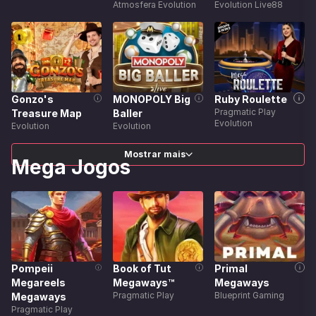
Atmosfera
Evolution
Evolution
Live88
Gonzo's
MONOPOLY Big
Ruby Roulette
Pragmatic Play
Treasure Map
Baller
Evolution
Evolution
Evolution
Mostrar mais
Mega Jogos
Pompeii
Book of Tut
Primal
Megareels
Megaways™
Megaways
Pragmatic Play
Blueprint Gaming
Megaways
Pragmatic Play