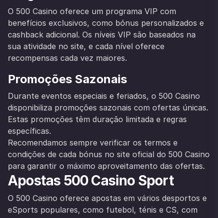
O 500 Casino oferece um programa VIP com
benefícios exclusivos, como bónus personalizados e
cashback adicional. Os níveis VIP são baseados na
sua atividade no site, e cada nível oferece
recompensas cada vez maiores.
Promoções Sazonais
Durante eventos especiais e feriados, o 500 Casino
disponibiliza promoções sazonais com ofertas únicas.
Estas promoções têm duração limitada e regras
específicas.
Recomendamos sempre verificar os termos e
condições de cada bónus no site oficial do 500 Casino
para garantir o máximo aproveitamento das ofertas.
Apostas 500 Casino Sport
O 500 Casino oferece apostas em vários desportos e
eSports populares, como futebol, ténis e CS, com