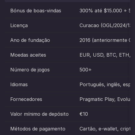
Bónus de boas-vindas
300% até $15.000 + 50 
Licença
Curacao (OGL/2024/135
Ano de fundação
2016 (anteriormente C
Moedas aceites
EUR, USD, BTC, ETH, 
Número de jogos
500+
Idiomas
Português, inglês, espa
Fornecedores
Pragmatic Play, Evoluti
Valor mínimo de depósito
€10
Métodos de pagamento
Cartão, e-wallet, cript